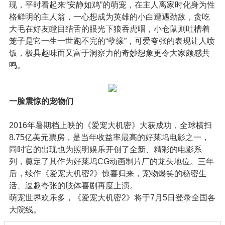
现，平时看起来“安静如鸡”的萌宠，在主人离家时化身为性
格鲜明的主人翁，一心想成为英雄的小白遭遇劲敌，贪吃
大毛在好友瞠目结舌的眼光下狼吞虎咽，小仓鼠则吐槽着
笼子是它一生一世跑不完的“孽缘”，可爱夸张的表现让人喷
饭，极具趣味而又富于洞察力的奇妙想象更令大家颇感共
鸣。
一脸震惊的宠物们
2016年暑期档上映的《爱宠大机密》大获成功，全球横扫
8.75亿美元票房，是当年收益率最高的好莱坞电影之一，
同时它的出现也为照明娱乐开创了全新、精彩的电影系
列，奠定了其作为好莱坞CG动画制片厂的龙头地位。三年
后，续作《爱宠大机密2》惊喜归来，宠物爆笑的秘密生
活、逗趣夸张的肢体喜剧再度上演。
萌宠世界欢乐多，《爱宠大机密2》将于7月5日登录全国各
大院线。