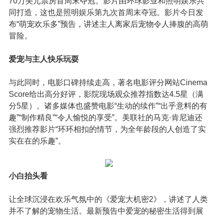
70
万美元票房首周末夺冠
。影片由环球影业和照明娱乐共
同打造，这也是照明娱乐第九次首周末夺冠。影片今日发
布
“萌宠欢乐多”预告，讲述主人离家后宠物令人捧腹的高萌
冒险。
爱宠与主人快乐玩耍
与此同时，电影口碑持续走高，著名电影评分网站Cinema
Score给出高分好评，影院现场观众推荐指数达4.5星（满
分5星）。诸多媒体也盛赞电影“生动的续作”“出乎意料的有
趣”“制作精良”“令人愉悦的享受”。美联社的马克·肯尼迪还
强烈推荐影片“环环相扣的情节，为全年龄段的人创造了实
实在在的乐趣”。
小白抬头看
让全球沉浸在欢乐气氛中的《爱宠大机密2》，讲述了人类
并不了解的宠物生活。最新预告中爱宠的秘密生活得到展