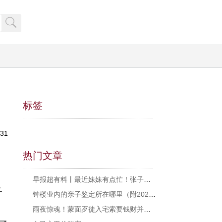
标签
31
热门文章
早报超有料丨最近妹妹有点忙！张子枫《秘密访客》《我的姐姐》演技狂飙
子
钟楼业内的亲子鉴定所在哪里（附2026鉴定价格指南）
雨夜惊魂！蒙面歹徒入宅索要钱财并劫持人质