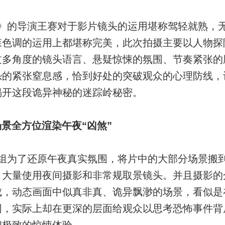
2》的导演王赛对于影片镜头的运用堪称驾轻就熟，
森色调的运用上都堪称完美，此次拍摄主要以人物探
过多角度的镜头语言、悬疑惊悚的氛围、节奏紧张的
恐的紧张窒息感，恰到好处的突破观众的心理防线，
揭开这段诡异神秘的迷踪岭秘密。
景全方位渲染午夜“凶煞”
剧组为了还原午夜真实氛围，将片中的大部分场景搬
，大量使用夜间摄影和非常规取景镜头。并且摄影的
成，动态画面中似真非真、诡异飘渺的场景，看似是
围，实际上却在更深的层面给观众以思考恐怖事件背