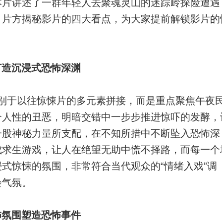
本片讲述了一群年轻人去聚魂灵山的迷踪岭探险遭遇
。片方揭秘影片的四大看点，为大家提前解锁影片的
打造沉浸式恐怖深渊
区别于以往惊悚片的多元素拼接，而是重点聚焦午夜
合人性的丑恶，明暗交错中一步步推进惊吓的发酵，
一股神秘力量所支配，在不知所措中不断坠入恐怖深
成求生游戏，让人在绝望无助中慌不择路，而每一个
式惊悚的氛围，非常符合当代观众的“情绪入戏”调
会气氛。
怖氛围塑造恐怖事件