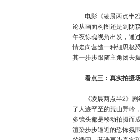
电影《凌晨两点半
论从画面构图还是到阴
午夜惊魂视角出发，通
情走向营造一种细思极
其一步步跟随主角团去
看点三：真实拍摄场
《凌晨两点半2》
了人迹罕至的荒山野岭
多镜头都是移动拍摄而
渲染步步逼近的恐怖氛