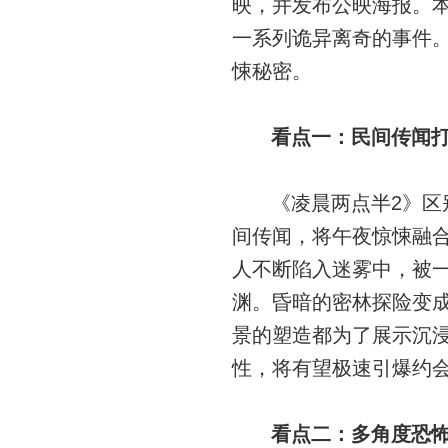
映，并发布公映海报。
一系列诡异离奇的事件
悚秘密。
看点一：民间传闻
《凌晨两点半2》
间传闻，将午夜惊悚融
人不断陷入迷雾中，被
渊。昏暗的密林探险变
景的塑造都为了展示沉浸
性，将有望极速引爆约
看点二：多角度恐