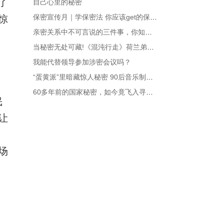
了
自己心里的秘密
保密宣传月｜学保密法 你应该get的保密知识！
惊
亲密关系中不可言说的三件事，你知道吗？
当秘密无处可藏!《混沌行走》荷兰弟脑内活动曝光
我能代替领导参加涉密会议吗？
“蛋黄派”里暗藏惊人秘密 90后音乐制作人讲述堕落过程
60多年前的国家秘密，如今竟飞入寻常百姓家
民
让
场